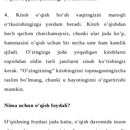
4. Kitob o‘qish bo‘sh vaqtingizni maroqli
o‘tkazishingizga yordam beradi. Kitob o’qishdan
hech qachon charchamaysiz, chunki ular juda ko’p,
hammasini o’qish uchun bir necha umr ham kamlik
qiladi. O’zingizga juda yoqadigan kitoblarni
topishdan oldin turli janrlarni sinab ko’rishingiz
kerak. “O’zingizning” kitobingizni topmaguningizcha
taslim bo’lmang, chunki u hayotingizni o’zgartirishi
mumkin.
Nima uchun o’qish foydali?
O’qishning foydasi juda katta, o’qish davomida inson