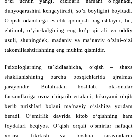
o’zi uchun yangi, qiziqarli narsani o’rganadi,
dunyoqarashini kengaytiradi, so’z boyligini boyitadi.
O’qish odamlarga estetik qoniqish bag’ishlaydi, bu,
ehtimol, o’yin-kulgining eng ko’p qirrali va oddiy
usuli, shuningdek, madaniy va ma’naviy o’zini-o’zi
takomillashtirishning eng muhim qismidir.
Psixologlarning ta’kidlashicha, o’qish
–
shaxs
shakllanishining barcha bosqichlarida ajralmas
jarayondir. Bolalikdan boshlab, ota-onalar
farzandlariga ovoz chiqarib ertakmi, hikoyami o’qib
berib turishlari bolani ma’naviy o’sishiga yordam
beradi. O‘smirlik davrida kitob o‘qishning ham
foydalari beqiyos. O’qish orqali o’smirlar nafaqat
xotira, fikrlash va boshqa jarayonlarni