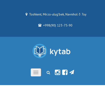
Toshkent, Mirzo-ulug'bek, Navnihol-3 7uy
+998(90) 123-75-90
Toggle
navigation