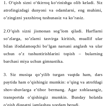
1. O‘qish sizni o‘tkirroq ko‘rinishga olib keladi. Siz
atrofingizdagi dunyoni va odamlarni, eng muhimi,
o’zingizni yaxshiroq tushunasiz va ko’rasiz.
2.O’qish sizni jismonan sog’lom
qiladi.
Harflarni
so’zlarga, so’zlarni tasvirga kiritish, muallif ular
bilan ifodalamoqchi bo’lgan narsani anglash va ular
uchun o’z tushuntirishlarini topish – bularning
barchasi miya uchun gimnastika.
3. Siz musiqa qo’yilib turgan vaqtda ham, dars
paytida ham o’qishingiz mumkin: o’qing va atrofdagi
shov-shuvlarga e’tibor bermang. Agar xohlasangiz,
transportda o’qishingiz mumkin. Bu
nday holatda
o‘qish diqqatni jamlashga yordam beradi.