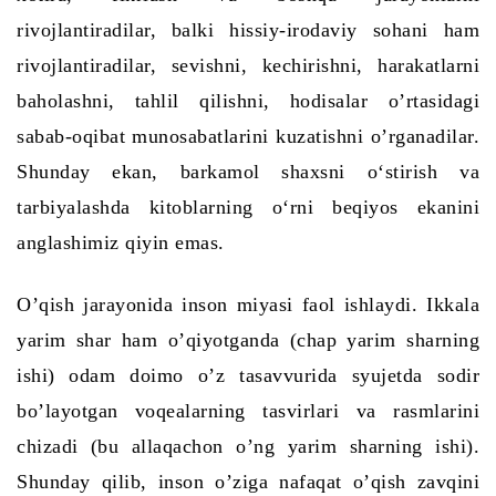
rivojlantiradilar, balki hissiy-irodaviy sohani ham
rivojlantiradilar, sevishni, kechirishni, harakatlarni
baholashni, tahlil qilishni, hodisalar o’rtasidagi
sabab-oqibat munosabatlarini kuzatishni o’rganadilar.
Shunday ekan, barkamol shaxsni o‘stirish va
tarbiyalashda kitoblarning o‘rni beqiyos ekanini
anglashimiz
qiyin emas.
O’qish jarayonida inson miyasi faol ishlaydi. Ikkala
yarim shar ham o’qiyotganda (chap yarim sharning
ishi) odam doimo o’z tasavvurida syujetda sodir
bo’layotgan voqealarning tasvirlari va rasmlarini
chizadi (bu allaqachon o’ng yarim sharning ishi).
Shunday qilib, inson o’ziga nafaqat o’qish zavqini