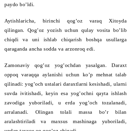
paydo bo’ldi.
Aytishlaricha, birinchi qog’oz varaq Xitoyda
qilingan. Qog’oz yozish uchun qulay vosita bo’lib
chiqdi va uni ishlab chiqarish boshqa usullarga
qaraganda ancha sodda va arzonroq edi.
Zamonaviy qog’oz yog’ochdan yasalgan. Daraxt
oppoq varaqqa aylanishi uchun ko’p mehnat talab
qilinadi: yog’och ustalari daraxtlarni kesishadi, ularni
suvda ivitishadi, keyin esa yog’ochni qayta ishlash
zavodiga yuboriladi, u erda yog’och tozalanadi,
arralanadi. Olingan tolali massa bo’r bilan
aralashtiriladi va maxsus mashinaga yuboriladi,
undan tayyor
oq
qog’oz chiqadi.