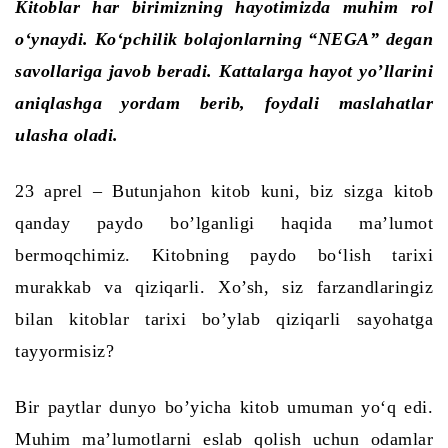
Kitoblar har birimizning hayotimizda muhim rol
o‘ynaydi.
Ko‘pchilik bolajonlarning
“NEGA”
d
egan
s
avollariga javob beradi. Kattalarga hayot y
o’
llarini
aniqlashga yordam berib
,
foydali maslahatlar
ulasha oladi.
23 aprel – Butunjahon kitob kuni, biz sizga kitob
qanday paydo bo’lganligi haqida ma’lumot
bermoqchimiz.
Kitobning paydo bo
‘
lish tarixi
murakkab va qiziqarli. Xo’sh, siz farzandlaringiz
bilan kitoblar tarixi bo’ylab qiziqarli sayohatga
tayyormisiz?
Bir paytlar dunyo bo’yicha kitob umuman yo‘q edi.
Muhim ma’lumotlarni eslab qolish uchun odamlar