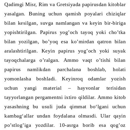
Qadimgi Misr, Rim va Gretsiyada papirusdan kitoblar
yasalgan. Buning uchun qamish poyalari chiziqlar
bilan kesilgan, suvga namlangan va keyin bir-biriga
yopishtirilgan. Papirus yog’och tayoq yoki cho’tka
bilan yozilgan, bo’yoq esa ko’mirdan qatron bilan
aralashtirilgan. Keyin papirus yog’och yoki suyak
tayoqchalarga o’ralgan. Ammo vaqt o’tishi bilan
papirus namlikdan parchalana boshlab, holati
yomonlasha boshladi.
K
eyin
roq
odamlar yozish
uchun yangi material – hayvonlar terisidan
tayyorlangan pergamentni ixtiro qildilar.
Ammo kitob
yasashning bu usuli juda qimmat bo‘lgani uchun
kambag‘allar undan foydalana olmasdi. Ular qayin
po’stlog’iga yozdilar. 10-asrga borib esa qog’oz