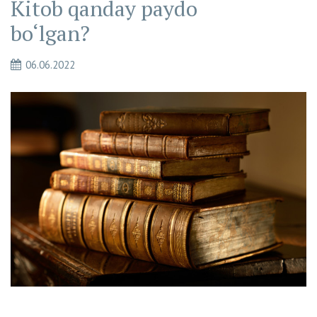
Kitob qanday paydo
bo‘lgan?
06.06.2022