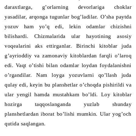
daraxtlarga, g’orlarning devorlariga choklar
yasadilar, arqonga tugunlar bog’ladilar. O’sha paytda
yozuv ham yo’q edi, lekin odamlar chizishni
bilishardi. Chizmalarida ular hayotining asosiy
voqealarini aks ettirganlar. Birinchi kitoblar juda
g’ayrioddiy va zamonaviy kitoblardan farqli o’laroq
edi. Vaqt o’tishi bilan odamlar loydan foydalanishni
o’rgandilar. Nam loyga yozuvlarni qo’llash juda
qulay edi, keyin bu planshetlar o’choqda pishirildi va
ular yengil hamda mustahkam bo’ldi. Loy kitoblar
hozirga taqqoslanganda
yuzlab shunday
planshetlardan iborat bo’lishi mumkin. Ular yog’och
qutida saqlangan.