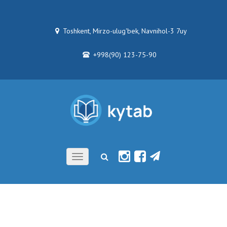
Toshkent, Mirzo-ulug'bek, Navnihol-3 7uy
+998(90) 123-75-90
Toggle
navigation