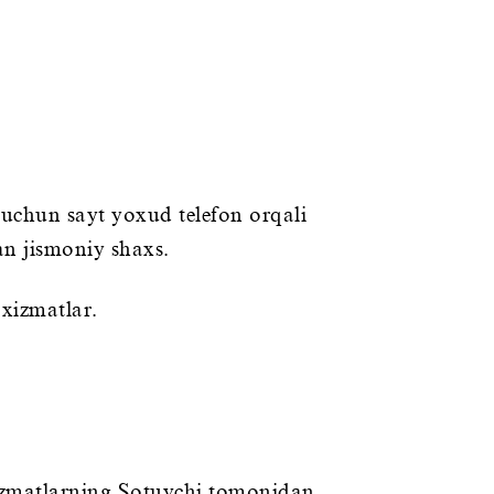
 uchun sayt yoxud telefon orqali
an jismoniy shaxs.
 xizmatlar.
izmatlarning Sotuvchi tomonidan