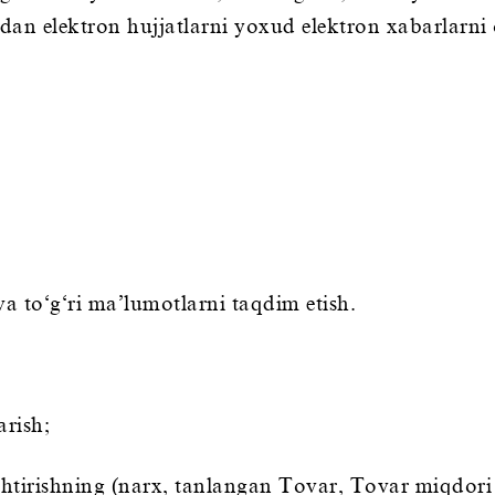
adan elektron hujjatlarni yoxud elektron xabarlarn
a to‘g‘ri ma’lumotlarni taqdim etish.
arish;
tirishning (narx, tanlangan Tovar, Tovar miqdori va