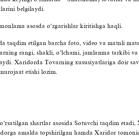
larini belgilaydi.
monlama asosda o‘zgarishlar kiritishga haqli.
da taqdim etilgan barcha foto, video va matnli mater
arning rangi, shakli, o‘lchami, jamlanma tarkibi va 
aydi. Xaridorda Tovarning xususiyatlariga doir sav
murojaat etishi lozim.
rsatilgan shartlar asosida Sotuvchi taqdim etadi, 
idorga amalda topshirilgan hamda Xaridor tomonida