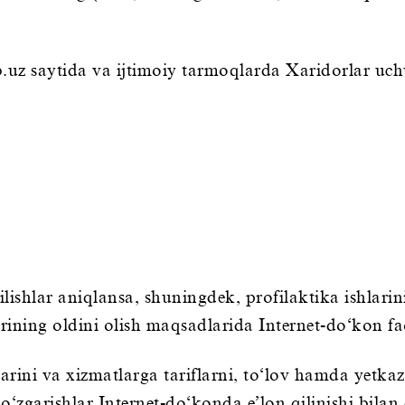
.uz saytida va ijtimoiy tarmoqlarda Xaridorlar uch
zilishlar aniqlansa, shuningdek, profilaktika ishlar
ining oldini olish maqsadlarida Internet-do‘kon faol
rini va xizmatlarga tariflarni, to‘lov hamda yetkaz
‘zgarishlar Internet-do‘konda e’lon qilinishi bilan