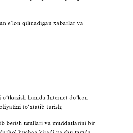
un e’lon qilinadigan xabarlar va
ini o‘tkazish hamda Internet-do‘kon
iyatini to‘xtatib turish;
ib berish usullari va muddatlarini bir
 darhol kuchga kiradi va shu tarzda