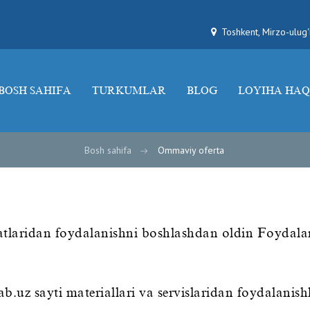
Toshkent, Mirzo-ulug
BOSH SAHIFA
TURKUMLAR
BLOG
LOYIHA HAQ
Bosh sahifa
Ommaviy oferta
matlaridan foydalanishni boshlashdan oldin Foydalan
z sayti materiallari va servislaridan foydalanishlar