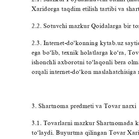
Xaridorga taqdim etilish tartibi va shart
2.2. Sotuvchi mazkur Qoidalarga bir to
2.3. Internet-do‘konning kytab.uz sayti
ega bo‘lib, texnik holatlarga ko‘ra, Tov
ishonchli axborotni to‘laqonli bera olm
orqali internet-do‘kon maslahatchisiga 
3. Shartnoma predmeti va Tovar narxi
3.1. Tovarlarni mazkur Shartnomada ko‘
to‘laydi. Buyurtma qilingan Tovar Xar