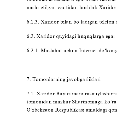
nashr etilgan vaqtidan boshlab Xarido
6.1.3. Xaridor bilan bo‘ladigan telefon 
6.2. Xaridor quyidagi huquqlarga ega:
6.2.1. Maslahat uchun Internet-do‘kong
7. Tomonlarning javobgarliklari
7.1. Xaridor Buyurtmani rasmiylashtiri
tomonidan mazkur Shartnomaga ko‘ra o‘
O‘zbekiston Respublikasi amaldagi qonu