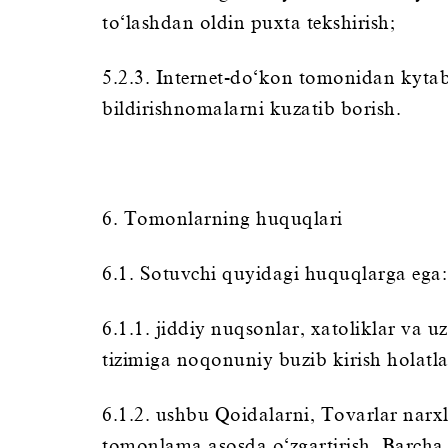
to‘lashdan oldin puxta tekshirish;
5.2.3. Internet-do‘kon tomonidan kytab
bildirishnomalarni kuzatib borish.
6. Tomonlarning huquqlari
6.1. Sotuvchi quyidagi huquqlarga ega:
6.1.1. jiddiy nuqsonlar, xatoliklar va u
tizimiga noqonuniy buzib kirish holatlar
6.1.2. ushbu Qoidalarni, Tovarlar narxla
tomonlama asosda o‘zgartirish. Barcha o