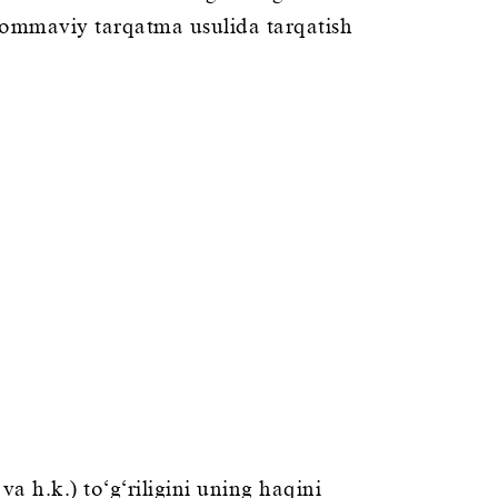
i ommaviy tarqatma usulida tarqatish
 h.k.) to‘g‘riligini uning haqini