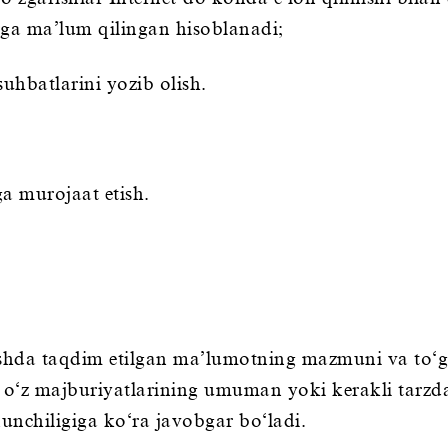
rga ma’lum qilingan hisoblanadi;
suhbatlarini yozib olish.
a murojaat etish.
shda taqdim etilgan ma’lumotning mazmuni va to‘g‘
z majburiyatlarining umuman yoki kerakli tarzda 
nchiligiga ko‘ra javobgar bo‘ladi.