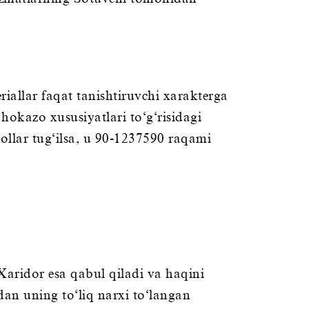
iallar faqat tanishtiruvchi xarakterga
hokazo xususiyatlari to‘g‘risidagi
ollar tug‘ilsa, u 90-1237590 raqami
Xaridor esa qabul qiladi va haqini
n uning to‘liq narxi to‘langan