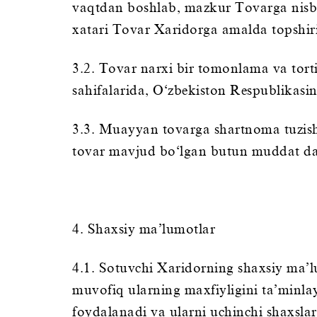
vaqtdan boshlab, mazkur Tovarga nisbat
xatari Tovar Xaridorga amalda topshir
3.2. Tovar narxi bir tomonlama va tort
sahifalarida, O‘zbekiston Respublikasini
3.3. Muayyan tovarga shartnoma tuzish t
tovar mavjud bo‘lgan butun muddat da
4. Shaxsiy ma’lumotlar
4.1. Sotuvchi Xaridorning shaxsiy ma’l
muvofiq ularning maxfiyligini ta’minl
foydalanadi va ularni uchinchi shaxsla