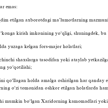
ar emas:
dim etilgan axborotdagi ma’lumotlarning mazmuni v
o‘konga kirish imkonining yo‘qligi, shuningdek, bu 
lda yuzaga kelgan fors-major holatlari;
uchinchi shaxslarga tasodifan yoki ataylab yetkazi
g yo‘qotilishi;
ini qo‘llagan holda amalga oshirilgan har qanday eh
ing o‘zi tomonidan oshkor etilgan holatlarda ham
lishi mumkin bo‘lgan Xaridorning kamomadlari yok