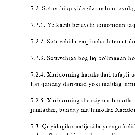
7.2. Sotuvchi quyidagilar uchun javobg
7.2.1. Yetkazib beruvchi tomonidan taq
7.2.2. Sotuvchida vaqtincha Internet-d
7.2.3. Sotuvchiga bog‘liq bo‘lmagan ho
7.2.4. Xaridorning harakatlari tufayli 
har qanday daromad yoki mablag‘larnin
7.2.5. Xaridorning shaxsiy ma’lumotlar
jumladan, bunday ma’lumotlar Xaridorn
7.3. Quyidagilar natijasida yuzaga ke