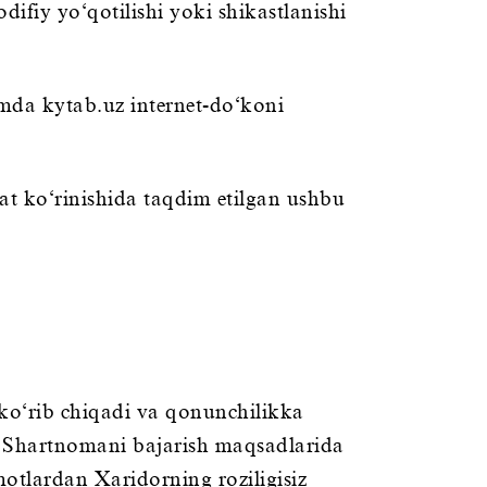
fiy yo‘qotilishi yoki shikastlanishi
mda kytab.uz internet-do‘koni
at ko‘rinishida taqdim etilgan ushbu
 ko‘rib chiqadi va qonunchilikka
n Shartnomani bajarish maqsadlarida
otlardan Xaridorning roziligisiz