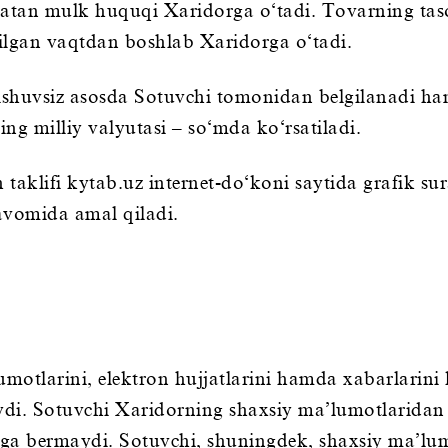
an mulk huquqi Xaridorga o‘tadi. Tovarning tasodi
ilgan vaqtdan boshlab Xaridorga o‘tadi.
ishuvsiz asosda Sotuvchi tomonidan belgilanadi ha
ng milliy valyutasi – so‘mda ko‘rsatiladi.
aklifi kytab.uz internet-do‘koni saytida grafik sur
vomida amal qiladi.
umotlarini, elektron hujjatlarini hamda xabarlarini
aydi. Sotuvchi Xaridorning shaxsiy ma’lumotlarida
rga bermaydi. Sotuvchi, shuningdek, shaxsiy ma’lum