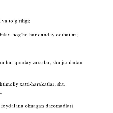
a to‘g‘riligi;
bilan bog‘liq har qanday oqibatlar;
lgan har qanday zararlar, shu jumladan
timoliy xatti-harakatlar, shu
.
i foydalana olmagan daromadlari