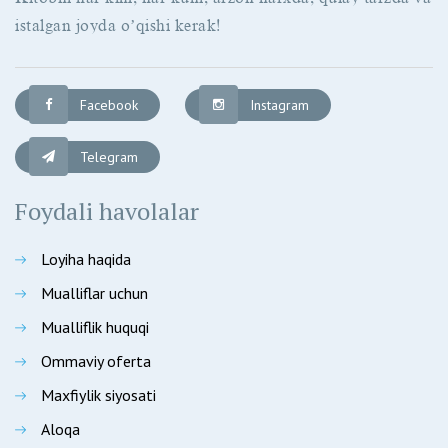
istalgan joyda oʼqishi kerak!
Facebook
Instagram
Telegram
Foydali havolalar
Loyiha haqida
Mualliflar uchun
Mualliflik huquqi
Ommaviy oferta
Maxfiylik siyosati
Aloqa