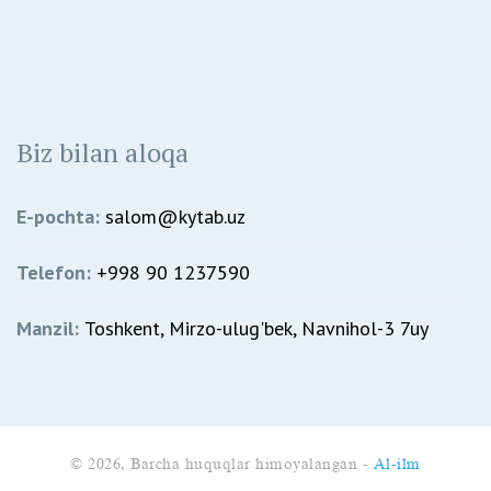
Biz bilan aloqa
E-pochta:
salom@kytab.uz
Telefon:
+998 90 1237590
Manzil:
Toshkent, Mirzo-ulug'bek, Navnihol-3 7uy
© 2026, Barcha huquqlar himoyalangan -
Al-ilm