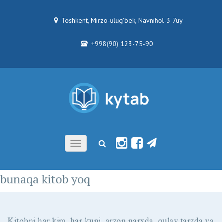
Toshkent, Mirzo-ulug'bek, Navnihol-3 7uy
+998(90) 123-75-90
Toggle
navigation
bunaqa kitob yoq
Kitobni har kim, har kuni, arzon narxda, qulay tarzda va